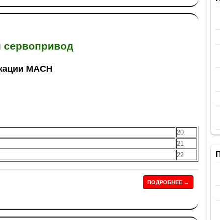
й сервопривод
икации MACH
20
21
22
ПОДРОБНЕЕ →