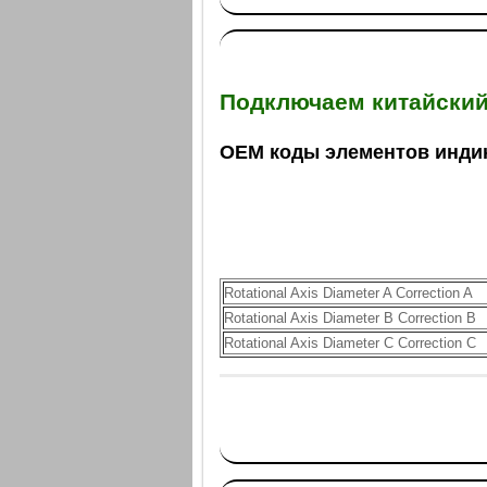
Подключаем китайски
OEM коды элементов инд
Rotational Axis Diameter A Correction A
Rotational Axis Diameter B Correction B
Rotational Axis Diameter C Correction C