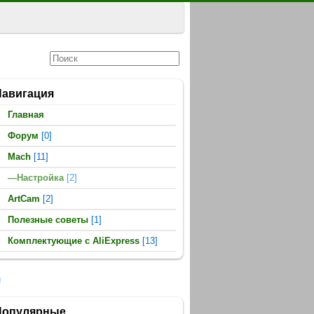
Навигация
Главная
Форум
[0]
Mach
[11]
—Настройка
[2]
ArtCam
[2]
Полезные советы
[1]
Комплектующие c AliExpress
[13]
н
Популярные